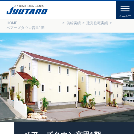
HOME
供給実績
建売住宅実績
ベアーズタウン宮里1期