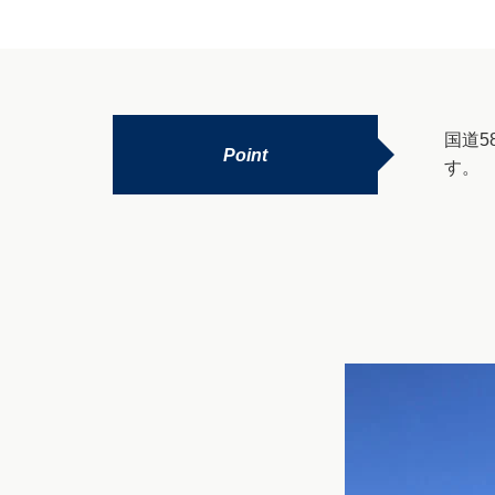
国道
Point
す。