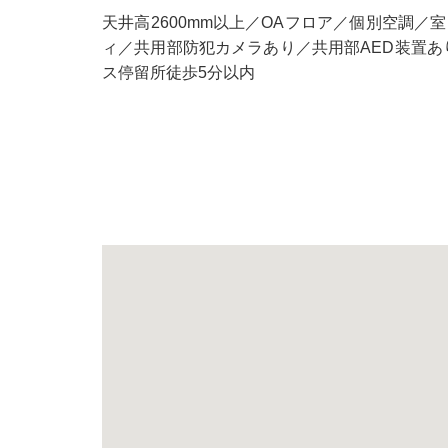
天井高2600mm以上／OAフロア／個別空調
ィ／共用部防犯カメラあり／共用部AED装置あ
ス停留所徒歩5分以内