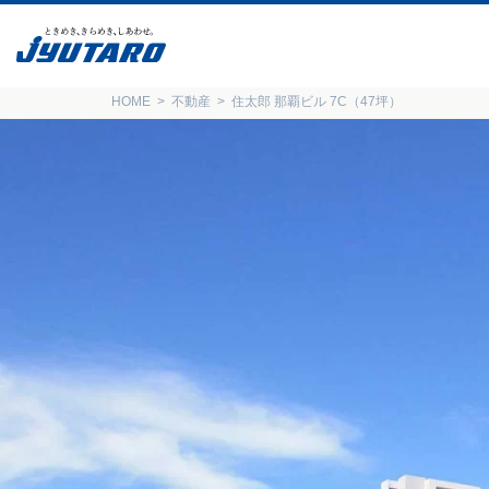
HOME
不動産
住太郎 那覇ビル 7C（47坪）