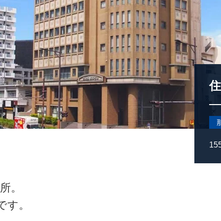
住
15
務所。
です。