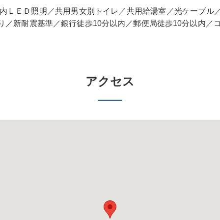
／室内ＬＥＤ照明／共用男女別トイレ／共用給湯室／光ケーブル
り／新耐震基準／銀行徒歩10分以内／郵便局徒歩10分以内／コ
アクセス