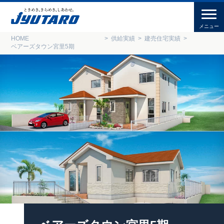
HOME
供給実績
建売住宅実績
ベアーズタウン宮里5期