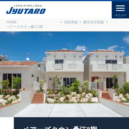
HOME
供給実績
建売住宅実績
ベアーズタウン桑江3期