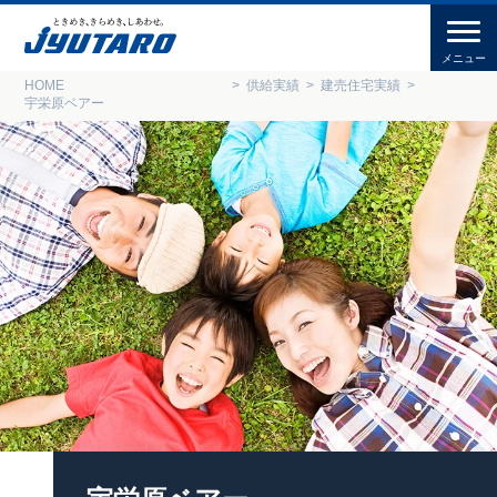
HOME
供給実績
建売住宅実績
宇栄原ベアー