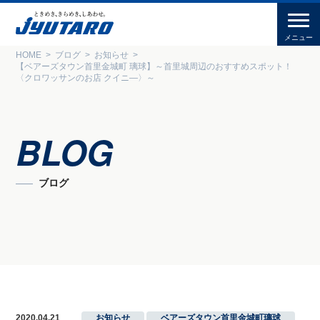
HOME
ブログ
お知らせ
【ベアーズタウン首里金城町 璃球】～首里城周辺のおすすめスポット！
〈クロワッサンのお店 クイニ―〉～
BLOG
ブログ
2020.04.21
お知らせ
,
ベアーズタウン首里金城町璃球
,