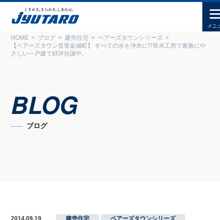
HOME
ブログ
建売住宅
ベアーズタウンシリーズ
【ベアーズタウン首里金城町】 すべての水を浄水に!?良水工房で家族にや
さしい一戸建て好評分譲中。
BLOG
ブログ
2014.09.19
建売住宅
,
ベアーズタウンシリーズ
,