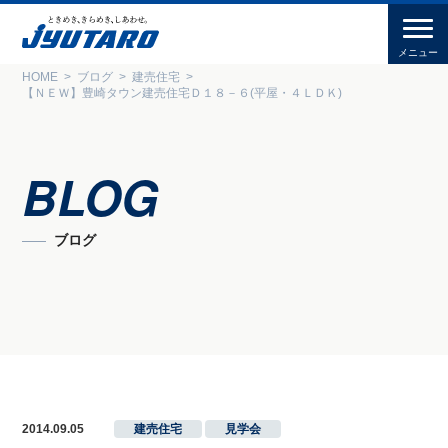
HOME
ブログ
建売住宅
【ＮＥＷ】豊崎タウン建売住宅Ｄ１８－６(平屋・４ＬＤＫ)
BLOG
ブログ
2014.09.05
建売住宅
,
見学会