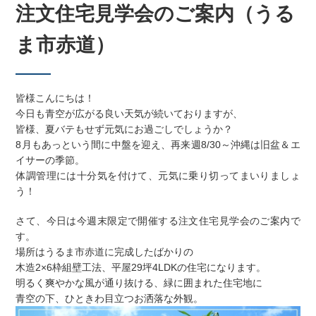
注文住宅見学会のご案内（うる
ま市赤道）
皆様こんにちは！
今日も青空が広がる良い天気が続いておりますが、
皆様、夏バテもせず元気にお過ごしでしょうか？
8月もあっという間に中盤を迎え、再来週8/30～沖縄は旧盆＆エ
イサーの季節。
体調管理には十分気を付けて、元気に乗り切ってまいりましょ
う！
さて、今日は今週末限定で開催する注文住宅見学会のご案内で
す。
場所はうるま市赤道に完成したばかりの
木造2×6枠組壁工法、平屋29坪4LDKの住宅になります。
明るく爽やかな風が通り抜ける、緑に囲まれた住宅地に
青空の下、ひときわ目立つお洒落な外観。