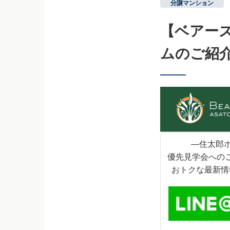
分譲マンション
【ベアー
ムのご紹
―住太郎ホ
優先見学会への
おトクな最新情