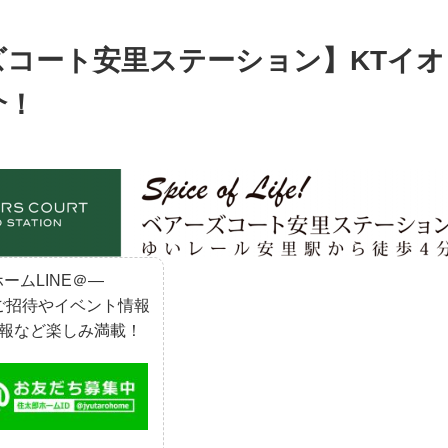
ズコート安里ステーション】KTイ
介！
ームLINE＠―
ご招待やイベント情報
報など楽しみ満載！