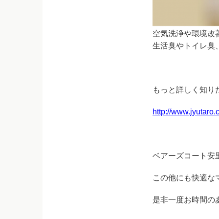
空気洗浄や環境改
生活臭やトイレ臭
もっと詳しく知り
http://www.jyutaro.c
ベアーズコート安
この他にも快適な
是非一度お時間の