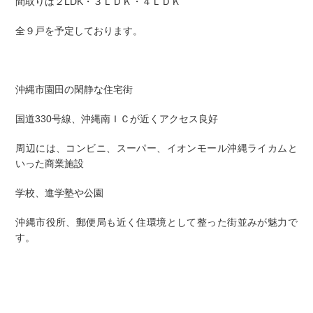
間取りは２LDK・３ＬＤＫ・４ＬＤＫ
全９戸を予定しております。
沖縄市園田の閑静な住宅街
国道330号線、沖縄南ＩＣが近くアクセス良好
周辺には、コンビニ、スーパー、イオンモール沖縄ライカムと
いった商業施設
学校、進学塾や公園
沖縄市役所、郵便局も近く住環境として整った街並みが魅力で
す。