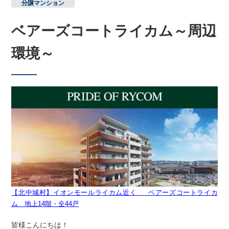
分譲マンション
ベアーズコートライカム～周辺
環境～
【北中城村】イオンモールライカム近く ベアーズコートライカ
ム 地上14階・全
44戸
皆様こんにちは！