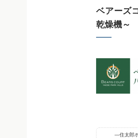
ベアーズ
乾燥機～
―住太郎ホ