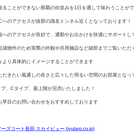
観ることができない那覇の街並みを1日を通して味わうことが
ICへのアクセスが抜群の識名トンネル近くとなっております！
面へのアクセスが良好で、通勤やお出かけを快適にサポートし
完成物件のため実際の外観や共用施設など細部までご覧いただ
をより具体的にイメージすることができます
ただきたい風通しの良さと広々した明るい空間のお部屋となっ
イプ、Cタイプ、最上階が完売いたしました！
お早目のお問い合わせをおすすめしております
ベアーズコート長
田 スカイビュー (jyutaro.co.jp)