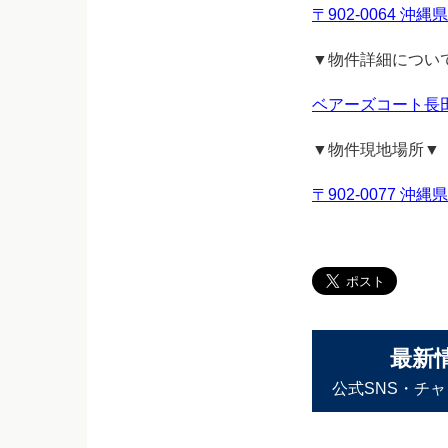
〒902-0064 沖
▼物件詳細につい
ベアーズコート長田 スカ
▼物件現地場所▼
〒902-0077 沖
最新
公式SNS・チ