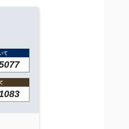
いて
-5077
て
-1083