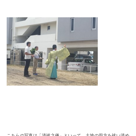
こちらの写真は「清祓之儀」といって、土地の四方を祓い清め