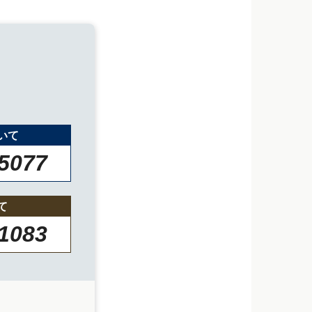
いて
-5077
て
-1083