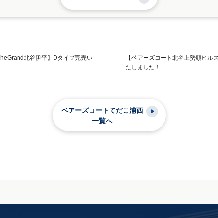
heGrand北谷伊平】Dタイプ完売い
【ベアーズコート北谷上勢頭ヒルズ
たしました！
ベアーズコートてだこ浦西
一覧へ