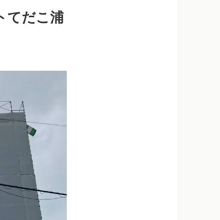
トてだこ浦