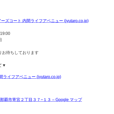
ズコート 内間ライフアベニュー (jyutaro.co.jp)
9:00
日
りお待ちしております
て▼
フアベニュー (jyutaro.co.jp)
縄県那覇市寄宮２丁目３７−１３ – Google マップ