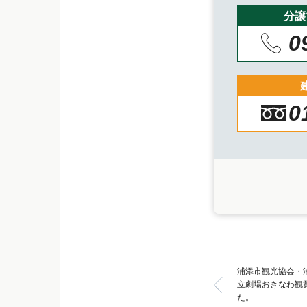
分譲
0
0
浦添市観光協会・
立劇場おきなわ観
た。