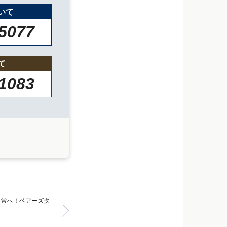
いて
-5077
て
-1083
日常へ！ベアーズタ