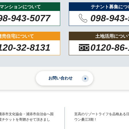
マンションについて
テナント募集につ
98-943-5077
098-943
建売住宅について
土地活用につい
120-32-8131
0120-86
お問い合わせ
浦添市文化協会・浦添市自治会へ国
至高のリゾートライフを品格ある
賞チケットを寄贈させて頂きまし
ウン桑江3期！