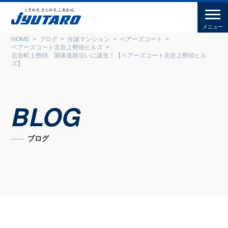
HOME
ブログ
分譲マンション
ベアーズコート
ベアーズコート北谷上勢頭ヒルズ
北谷町上勢頭、国体道路沿いに誕生！【ベアーズコート北谷上勢頭ヒル
ズ】
BLOG
ブログ