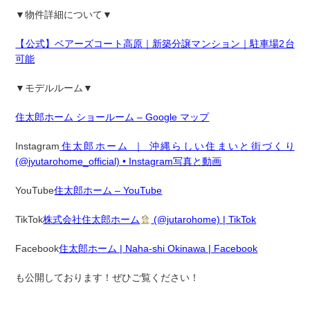
▼物件
詳細について▼
【公式】ベアーズコート高原｜新築分譲マンション｜駐車場2台
可能
▼モデルルーム▼
住太郎ホーム ショールーム – Google マップ
Instagram
住太郎ホーム ｜ 沖縄らしい住まいと街づくり
(@jyutarohome_official) • Instagram写真と動画
YouTube
住太郎ホーム – YouTube
TikTok
株式会社住太郎ホーム
(@jutarohome) | TikTok
Facebook
住太郎ホーム | Naha-shi Okinawa | Facebook
も公開しております！ぜひご覧ください！