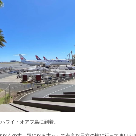
でハワイ・オアフ島に到着。
木なんの木、気になる木～」で有名な日立の樹に行ってまいり