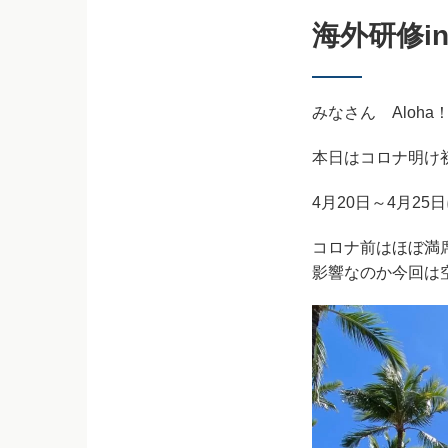
海外研修i
みなさん
Aloha
本日はコロナ明け
4
月
20
日～
4
月
25
日
コロナ前はほぼ満
影響なのか今回は