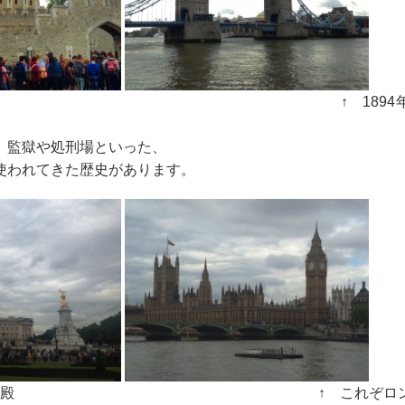
ドン塔 ↑ 1894年竣工の
、監獄や処刑場といった、
使われてきた歴史があります。
キンガム宮殿 ↑ これぞロンドン！