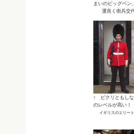
まいのビッグベン
—–
運良く衛兵交
↑ ピクリと
のレベルが高い！
—–
イギリスのエリ
——————————