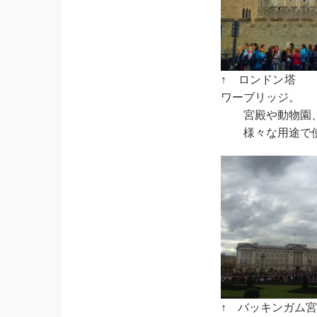
↑ ロン
ワーブリッジ。
——
宮殿や動物園
——
様々な用途で
↑ バッ