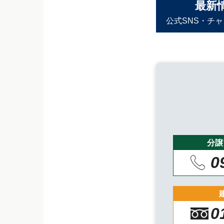
最新
公式SNS・チ
分譲
0
0