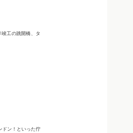
跳開橋、タ
といった佇