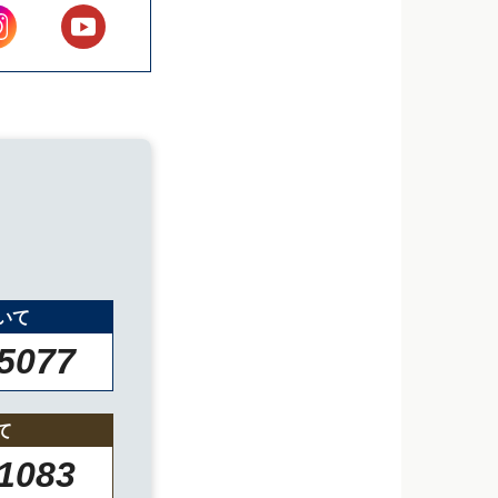
いて
-5077
て
-1083