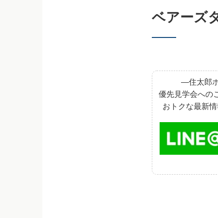
ベアーズ
―住太郎ホ
優先見学会への
おトクな最新情