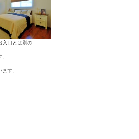
出入口とは別の
す。
います。