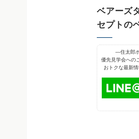
ベアーズ
セプトの
―住太郎ホ
優先見学会への
おトクな最新情