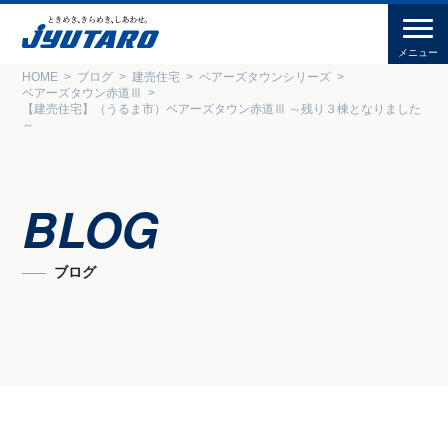
HOME
ブログ
建売住宅
ベアーズタウンシリーズ
ベアーズタウン赤道Ⅲ
【建売住宅】（うるま市）ベアーズタウン赤道Ⅲ ～残り３棟となりました
～
BLOG
ブログ