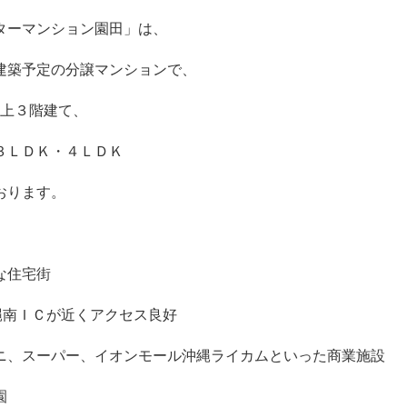
ターマンション園田」は、
建築予定の分譲マンションで、
地上３階建て、
３ＬＤＫ・４ＬＤＫ
おります。
な住宅街
縄南ＩＣが近くアクセス良好
ニ、スーパー、イオンモール沖縄ライカムといった商業施設
園