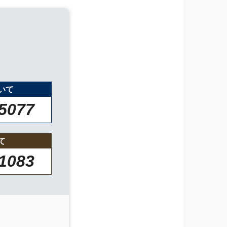
いて
-5077
て
-1083