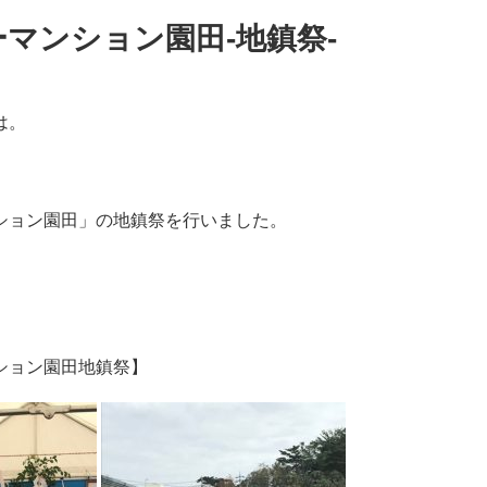
マンション園田-地鎮祭-
は。
ション園田」の地鎮祭を行いました。
ション園田地鎮祭】