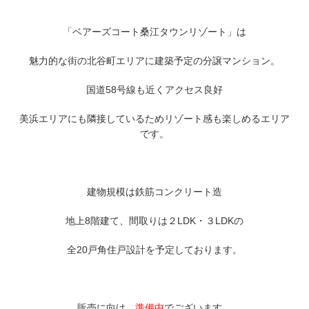
「ベアーズコート桑江タウンリゾート」は
魅力的な街の北谷町エリアに建築予定の分譲マンション。
国道58号線も近くアクセス良好
美浜エリアにも隣接しているためリゾート感も楽しめるエリア
です。
建物規模は鉄筋コンクリート造
地上8階建て、間取りは２LDK・３LDKの
全20戸角住戸設計を予定しております。
販売に向け、
準備中
でございます。