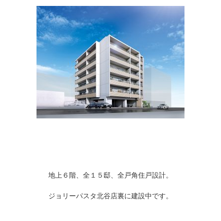
地上６階、全１５邸、全戸角住戸設計。
ジョリーパスタ北谷店裏に建設中です。