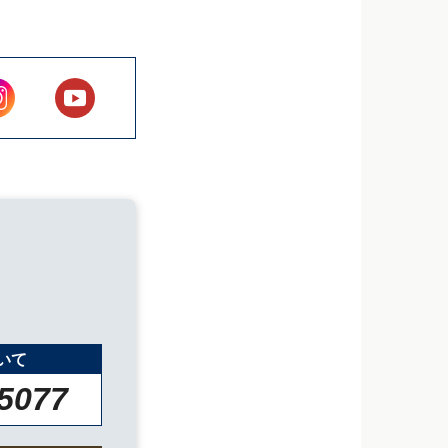
いて
-5077