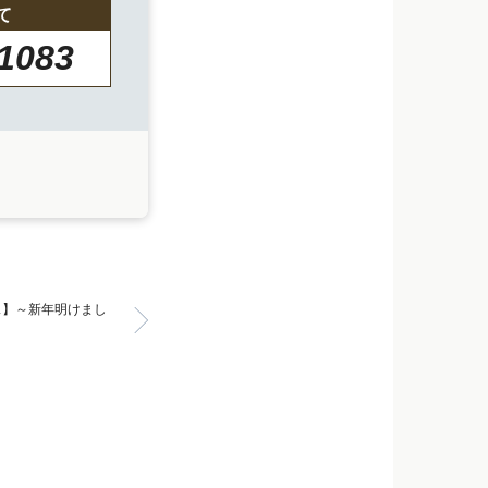
て
-1083
ス】～新年明けまし