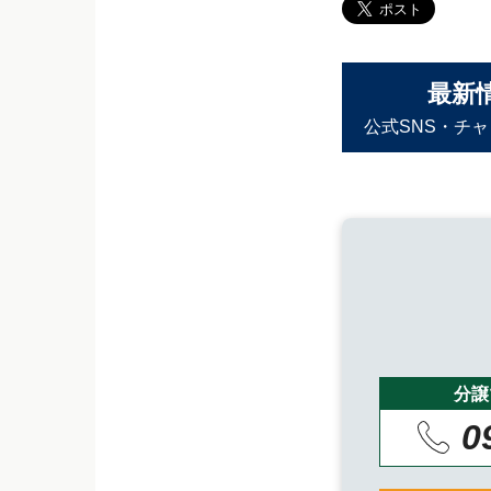
最新
公式SNS・チ
分譲
0