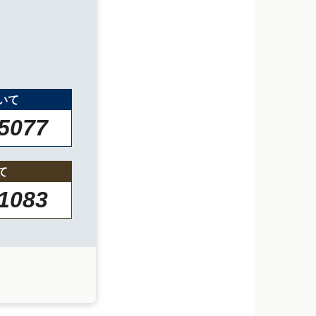
いて
-5077
て
-1083