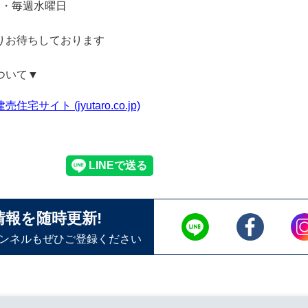
日・毎週水曜日
りお待ちしております
ついて▼
サイト (jyutaro.co.jp)
情報を随時更新!
ャンネルもぜひご登録ください