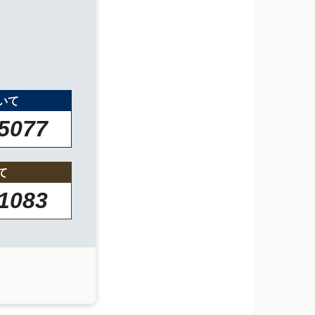
いて
-5077
て
-1083