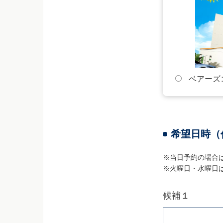
します。
お問い合わ
ベアーズ
このメールはSSL
※SSL通信とは
希望日時（
信技術のことです
※当日予約の場合
お問い合わせ内容
※火曜日・水曜日
くださいますよう
お預かりした個人
します。
候補１