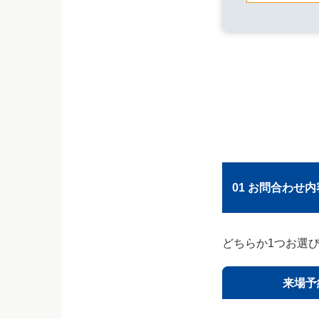
01 お問合わせ
お名前
必
お名前
必
どちらか1つお選
フリガナ
来場予
フリガナ