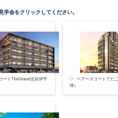
見学会をクリックしてください。
号:（任意）
せ内容（任意）
ンフレットをご記入ください。
ートTheGrand北谷伊平
ベアーズコートてだこ
通信によって保護されています。
弾）
、WEB上でやり取りされる個人情報を暗号化し、第三者からデータを覗か
。
によりましては、ご回答までにお時間を必要とする場合もありますこと
お願い申し上げます。
情報は、パンフレットや資料の郵送およびお問い合わせいただいた内容