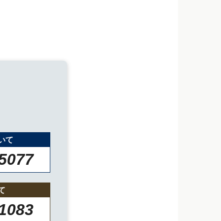
いて
-5077
て
-1083