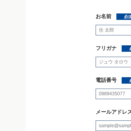
電話番号
お名前
必
電話番号
メールアドレ
フリガナ
メールアドレ
ご送付先の
電話番号
項目をお選
郵便番号 :（
分譲マンシ
メールアドレ
テナント募
都道府県・市