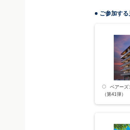
その他
ご参加する
建物名・部屋番
お問い合わ
ご希望のパ
ベアーズコ
このメールはSSL
（第41弾）
※SSL通信とは
信技術のことです
お問い合わせ内容
くださいますよう
お預かりした個人