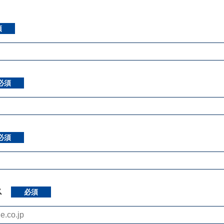
必須
須
必須
ス
必須
必須
ス
必須
ご住所をご記入お願いいたします。
必須
びください。
任意）
ョンについて
建売住宅について
ス
必須
集について
土地活用について
区町村・丁目番地:（任意）