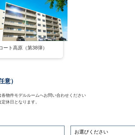
せ内容（任意）
コート高原（第38弾）
通信によって保護されています。
、WEB上でやり取りされる個人情報を暗号化し、第三者からデータを覗か
任意）
。
は各物件モデルルームへお問い合わせください
によりましては、ご回答までにお時間を必要とする場合もありますこと
は定休日となります。
お願い申し上げます。
情報は、パンフレットや資料の郵送およびお問い合わせいただいた内容