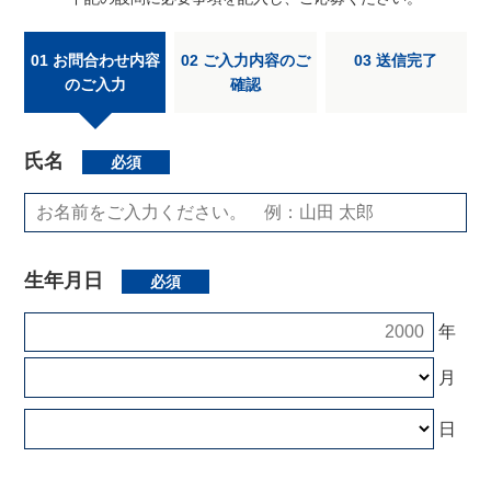
01 お問合わせ内容
02 ご入力内容のご
03 送信完了
のご入力
確認
氏名
必須
生年月日
必須
年
月
日